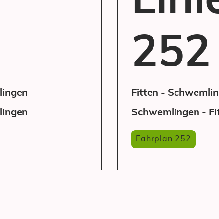
e
Lini
252
lingen
Fitten - Schwemli
lingen
Schwemlingen - Fi
Fahrplan 252